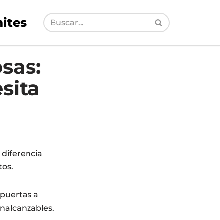
ites
sas:
sita
diferencia
tos.
 puertas a
inalcanzables.