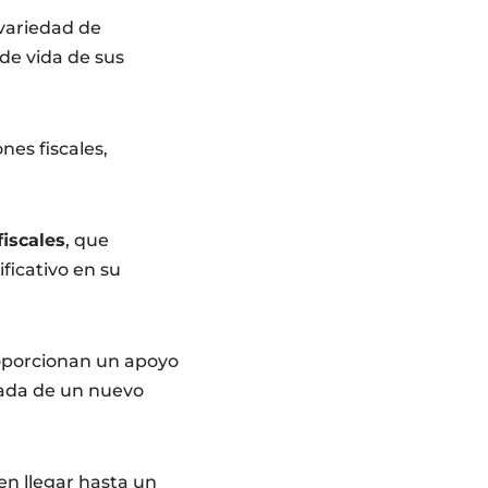
variedad de
 de vida de sus
es fiscales,
iscales
, que
ficativo en su
oporcionan un apoyo
gada de un nuevo
en llegar hasta un