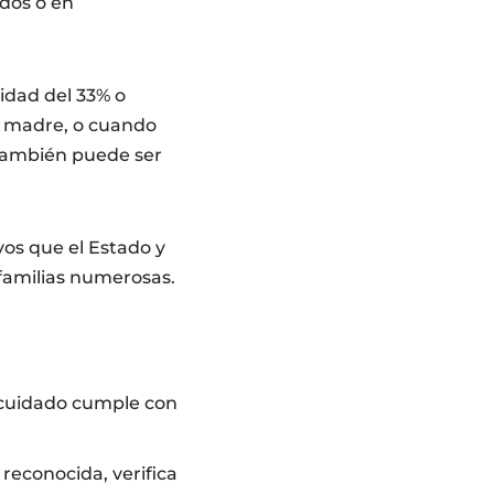
ados o en
cidad del 33% o
o madre, o cuando
 también puede ser
yos que el Estado y
familias numerosas.
 cuidado cumple con
reconocida, verifica