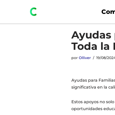
Com
Saltar
al
contenido
Ayudas 
Toda la
por
Olliver
19/08/202
Ayudas para Familia
significativa en la c
Estos apoyos no solo
oportunidades educat