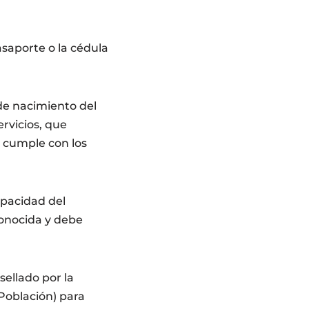
asaporte o la cédula
 de nacimiento del
rvicios, que
e cumple con los
apacidad del
conocida y debe
ellado por la
Población) para