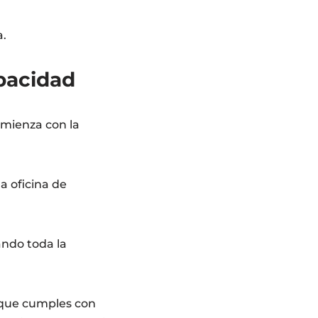
a.
pacidad
omienza con la
a oficina de
ando toda la
r que cumples con