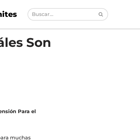
ites
áles Son
ensión Para el
 para muchas