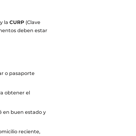
y la
CURP
(Clave
umentos deben estar
ar o pasaporte
ra obtener el
é en buen estado y
icilio reciente,