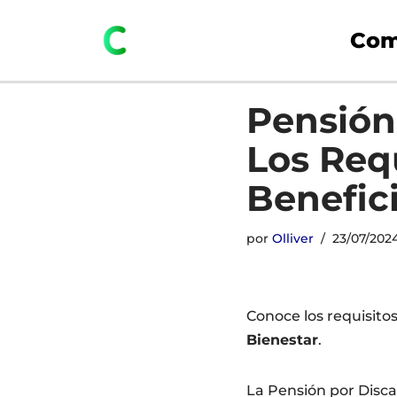
Com
Saltar
al
contenido
Pensión 
Los Requ
Benefic
por
Olliver
23/07/202
Conoce los requisitos
Bienestar
.
La Pensión por Disc